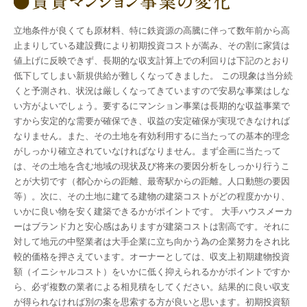
立地条件が良くても原材料、特に鉄資源の高騰に伴って数年前から高
止まりしている建設費により初期投資コストが嵩み、その割に家賃は
値上げに反映できず、長期的な収支計算上での利回りは下記のとおり
低下してしまい新規供給が難しくなってきました。 この現象は当分続
くと予測され、状況は厳しくなってきていますので安易な事業はしな
い方がよいでしょう。要するにマンション事業は長期的な収益事業で
すから安定的な需要が確保でき、収益の安定確保が実現できなければ
なりません。また、その土地を有効利用するに当たっての基本的理念
がしっかり確立されていなければなりません。まず企画に当たって
は、その土地を含む地域の現状及び将来の要因分析をしっかり行うこ
とが大切です（都心からの距離、最寄駅からの距離。人口動態の要因
等）。次に、その土地に建てる建物の建築コストがどの程度かかり、
いかに良い物を安く建築できるかがポイントです。 大手ハウスメーカ
ーはブランド力と安心感はありますが建築コストは割高です。それに
対して地元の中堅業者は大手企業に立ち向かう為の企業努力をされ比
較的価格を押さえています。オーナーとしては、収支上初期建物投資
額（イニシャルコスト）をいかに低く抑えられるかがポイントですか
ら、必ず複数の業者による相見積をしてください。結果的に良い収支
が得られなければ別の案を思索する方が良いと思います。初期投資額