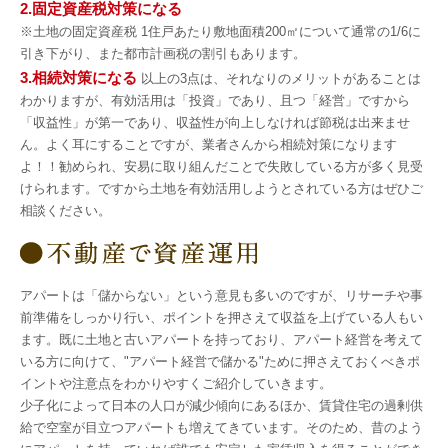
2.固定資産税対策になる
※土地の固定資産税 1住戸あたり敷地面積200㎡について通常の1/6に
引き下がり、また都市計画税の割引もあります。
3.相続対策になる
以上の3点は、それなりのメリットがあることは
わかりますが、有効活用は「投資」であり、且つ「経営」ですから
「収益性」が第一であり、収益性が向上しなければ節税は出来ませ
ん。よく耳にすることですが、業者さんから相続対策になります
よ！！勧められ、安易に取り組んだことで失敗している方が多く見受
けられます。ですから土地を有効活用しようとされている方はぜひご
相談ください。
アパートは「儲からない」という意見も多いのですが、リサーチや事
前準備をしっかり行い、ポイントを押さえて収益を上げている人もい
ます。既に土地と古いアパートを持っており、アパート経営を考えて
いる方に向けて、"アパート経営で儲かる"ために押さえておくべきポ
イントや注意点をわかりやすくご紹介していきます。
少子化によって日本の人口が減少傾向にあるほか、賃貸住宅の過剰供
給で空室が目立つアパートも増えてきています。そのため、昔のよう