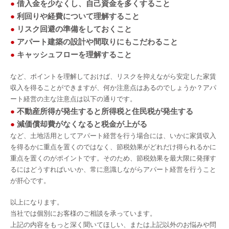
●
借入金を少なくし、自己資金を多くすること
●
利回りや経費について理解すること
●
リスク回避の準備をしておくこと
●
アパート建築の設計や間取りにもこだわること
●
キャッシュフローを理解すること
など、ポイントを理解しておけば、リスクを抑えながら安定した家賃
収入を得ることができますが、何か注意点はあるのでしょうか？アパ
ート経営の主な注意点は以下の通りです。
●
不動産所得が発生すると所得税と住民税が発生する
●
減価償却費がなくなると税金が上がる
など、土地活用としてアパート経営を行う場合には、いかに家賃収入
を得るかに重点を置くのではなく、節税効果がどれだけ得られるかに
重点を置くのがポイントです。そのため、節税効果を最大限に発揮す
るにはどうすればいいか、常に意識しながらアパート経営を行うこと
が肝心です。
以上になります。
当社では個別にお客様のご相談を承っています。
上記の内容をもっと深く聞いてほしい、または上記以外のお悩みや問