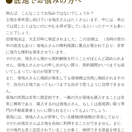
例えば、こんなことでお悩みではないでしょうか？
土地を長年貸し続けている地主さんはたくさんいます。中には、本心
では貸したくはないのにやむを得ず貸しているといったケースも多い
ことでしょう。
旧借地法は、大正10年に制定されました。この法律は、（当時の世の
中の状況もあり）借地人さんの権利保護に重点が置かれており、非常
に強力な権利を発生させています。
そのため、地主さん側から契約解除を行うことがほとんど認められま
せん。借地人さんからの申し出がない限り、契約期間がいつまでも続
いてしまっているのが現実です。
また、借地人さんに相続が発生しても借地権は当然に相続されますの
で、自分の土地であってもいつまでも自分で思うように活用できませ
ん。
底地の売買は非常に限定的です。一般の方が底地を購入することは非
常に稀有であり、購入するのは借地人さん、もしくは底地買い取り専
門の不動産業者くらいに限られるといってもよいでしょう。
底地には、借地人さんが所有している建物(借地権)が存在しており、
そのため地主さんは土地を自由に利用することができません。また、
その地代も安く設定されていることが多く、納得できる収益を得るこ