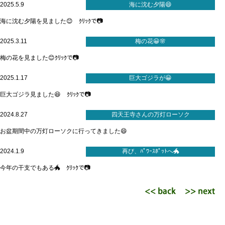
2025.5.9
海に沈む夕陽😄
海に沈む夕陽を見ました😊 ｸﾘｯｸで📷
2025.3.11
梅の花😀🌸
梅の花を見ました😊ｸﾘｯｸで📷
2025.1.17
巨大ゴジラが😀
巨大ゴジラ見ました😆 ｸﾘｯｸで📷
2024.8.27
四天王寺さんの万灯ローソク
お盆期間中の万灯ローソクに行ってきました😄
2024.1.9
再び、ﾊﾟﾜｰｽﾎﾟｯﾄへ🐲
今年の干支でもある🐲 ｸﾘｯｸで📷