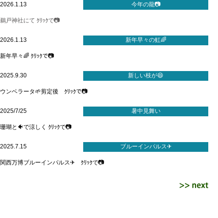
2026.1.13
今年の龍📷
鵜戸神社にて ｸﾘｯｸで📷
2026.1.13
新年早々の虹🌈
新年早々🌈 ｸﾘｯｸで📷
2025.9.30
新しい枝が😄
ウンベラータ🌱剪定後 ｸﾘｯｸで📷
2025/7/25
暑中見舞い
珊瑚と🐠で涼しく ｸﾘｯｸで📷
2025.7.15
ブルーインパルス✈
関西万博ブルーインパルス✈ ｸﾘｯｸで📷